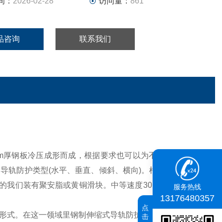
间：
2026-02-28
访问量：
861
品咨询
联系我们
mm厚钢板冷压成形而成，根据要求也可以为不锈钢的。特殊
导轨防护类型(水平、垂直、倾斜、横向)。根据运行速度及
的我们装有聚安脂或黄铜滑块。中等速度30m/min之下的我
服务热线
13176480357
点
形式。在这一领域里钢制伸缩式导轨防护罩被广泛的应用，
击