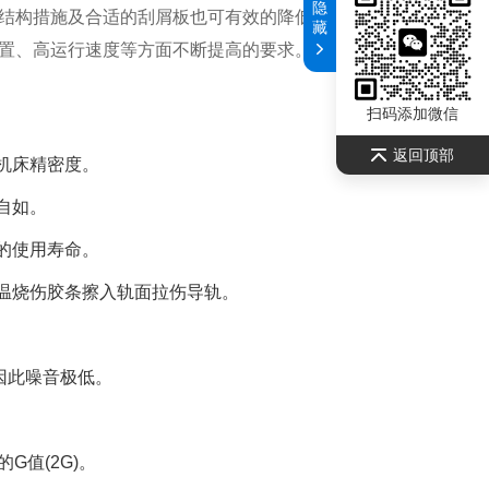
隐
结构措施及合适的刮屑板也可有效的降低冷却液的渗入。我
藏
置、高运行速度等方面不断提高的要求。
扫码添加微信
返回顶部
机床精密度。
自如。
的使用寿命。
高温烧伤胶条擦入轨面拉伤导轨。
因此噪音极低。
G值(2G)。