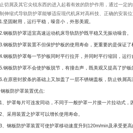
止切屑及其它尖锐东西的进入起着有效的防护作用，通过一定的
制伸缩式导轨防护罩能够适应现代机床对高科技、正确的安装位
1.坚固耐用，运行平稳，噪音小，外形美观。
2.钢板防护罩适宜高速运动机床导轨防护既平稳又无振动噪音。
3.钢板防护罩装置不但保护护板的使用寿命，更重要的是保证了
4.钢板防护罩每一节护板同时平行拉开，并同时平行缩回，运行
5.钢板防护罩不会使护板脱节，有撞击声，既美观又提高了护板
6.在原密封胶条的基础上又加盖了一层不锈钢盖板，防止铁屑
钢板防护罩装置优点:
1、护罩每片可连发同动，不同于一般护罩一片接一片拉动式，
2、采用装置之护罩可以增长使用寿命。
3、钢板防护罩装置可使护罩移动速度升到120m/min及承受更高的