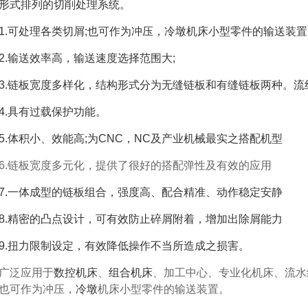
形式排列的切削处理系统。
1.可处理各类切屑;也可作为冲压，冷墩机床小型零件的输送装置
2.输送效率高，输送速度选择范围大;
3.链板宽度多样化，结构形式分为无缝链板和有缝链板两种。
4.具有过载保护功能。
5.体积小、效能高;为CNC，NC及产业机械最实之搭配机型
6.链板宽度多元化，提供了
很好
的搭配弹性及有效的应用
7.一体成型的链板组合，强度高、配合精准、动作稳定安静
8.精密的凸点设计，可有效防止碎屑附着，增加出除屑能力
9.扭力限制设定，有效降低操作不当所造成之损害。
广泛应用于
数控机床
、
组合机床
、加工中心、专业化机床、流水
也可作为冲压，
冷墩
机床小型零件的输送装置。