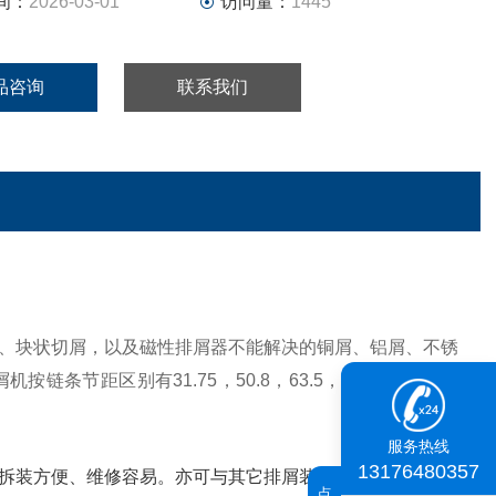
间：
2026-03-01
访问量：
1445
品咨询
联系我们
、块状切屑，以及磁性排屑器不能解决的铜屑、铝屑、不锈
节距区别有31.75，50.8，63.5，101.6几种供选
服务热线
13176480357
拆装方便、维修容易。亦可与其它排屑装置联合使用，形成
点