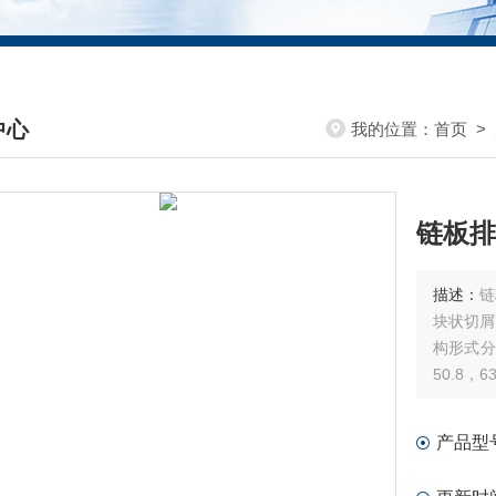
中心
我的位置：
首页
>
DUCTS CENTER
链板排
描述：
链
块状切屑
构形式分
50.8，
产品型