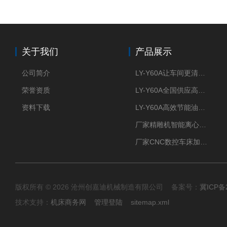
关于我们
产品展示
公司简介
LY-Y60A让车间更清新的油雾收集器
荣誉资质
LY-Y60A全国供应高效节能油雾收集器
资料下载
LY-Y60A高效节能油雾收集器纯铜电机更耐用
厂家精雕机智能离心式油雾收集器
厂家CNC数控车床加工中心油雾收集器
版权所有 © 2026 沧州创嘉迪机械制造有限公司 备案号：
冀ICP备2
技术支持：
机床商务网
管理登陆
sitemap.xml