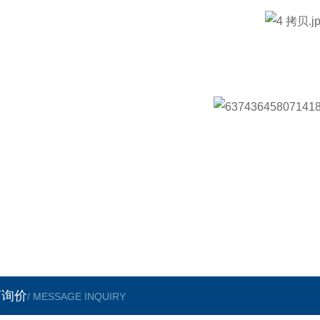
言询价
/ MESSAGE INQUIRY