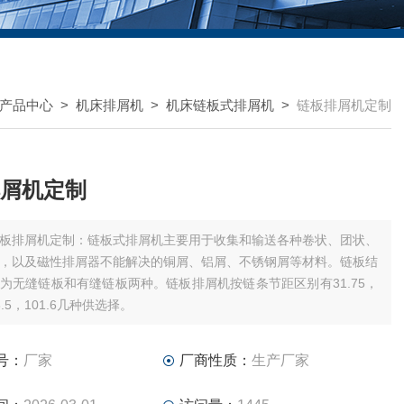
产品中心
>
机床排屑机
>
机床链板式排屑机
>
链板排屑机定制
屑机定制
板排屑机定制：链板式排屑机主要用于收集和输送各种卷状、团状、
，以及磁性排屑器不能解决的铜屑、铝屑、不锈钢屑等材料。链板结
为无缝链板和有缝链板两种。链板排屑机按链条节距区别有31.75，
63.5，101.6几种供选择。
号：
厂家
厂商性质：
生产厂家