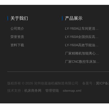
关于我们
产品展示
公司简介
LY-Y60A让车间更清新的油雾收集器
荣誉资质
LY-Y60A全国供应高效节能油雾收集器
资料下载
LY-Y60A高效节能油雾收集器纯铜电机更耐用
厂家精雕机智能离心式油雾收集器
厂家CNC数控车床加工中心油雾收集器
版权所有 © 2026 沧州创嘉迪机械制造有限公司 备案号：
冀ICP备2
技术支持：
机床商务网
管理登陆
sitemap.xml