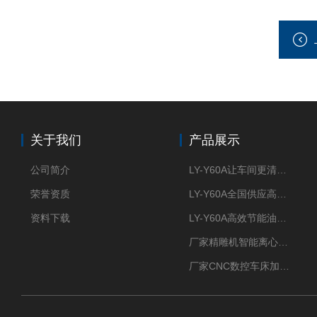
关于我们
产品展示
公司简介
LY-Y60A让车间更清新的油雾收集器
荣誉资质
LY-Y60A全国供应高效节能油雾收集器
资料下载
LY-Y60A高效节能油雾收集器纯铜电机更耐用
厂家精雕机智能离心式油雾收集器
厂家CNC数控车床加工中心油雾收集器