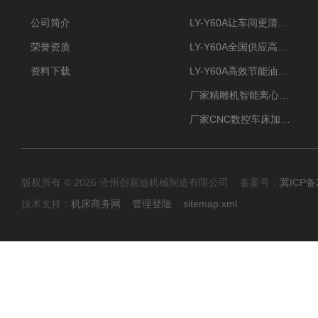
公司简介
LY-Y60A让车间更清新的油雾收集器
荣誉资质
LY-Y60A全国供应高效节能油雾收集器
资料下载
LY-Y60A高效节能油雾收集器纯铜电机更耐用
厂家精雕机智能离心式油雾收集器
厂家CNC数控车床加工中心油雾收集器
版权所有 © 2026 沧州创嘉迪机械制造有限公司 备案号：
冀ICP备2
技术支持：
机床商务网
管理登陆
sitemap.xml