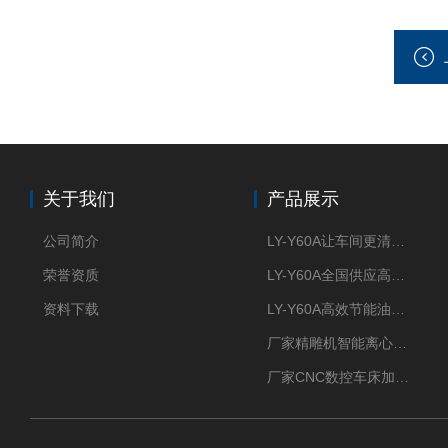
关于我们
产品展示
公司简介
LY-Y60A让车间更清新的油雾收集器
荣誉资质
LY-Y60A全国供应高效节能油雾收集器
资料下载
LY-Y60A高效节能油雾收集器纯铜电机更耐用
厂家精雕机智能离心式油雾收集器
厂家CNC数控车床加工中心油雾收集器