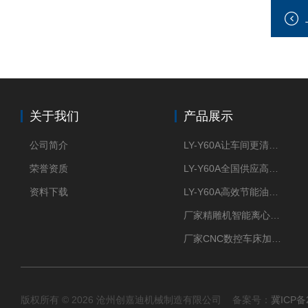
关于我们
产品展示
公司简介
LY-Y60A让车间更清新的油雾收集器
荣誉资质
LY-Y60A全国供应高效节能油雾收集器
资料下载
LY-Y60A高效节能油雾收集器纯铜电机更耐用
厂家精雕机智能离心式油雾收集器
厂家CNC数控车床加工中心油雾收集器
版权所有 © 2026 沧州创嘉迪机械制造有限公司 备案号：
冀ICP备2