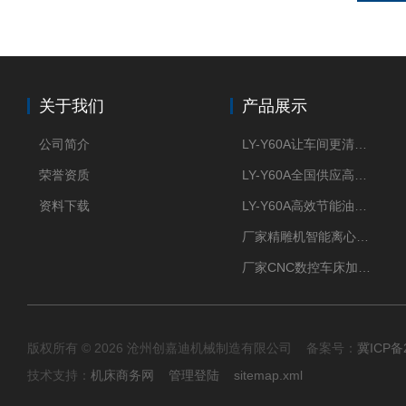
关于我们
产品展示
公司简介
LY-Y60A让车间更清新的油雾收集器
荣誉资质
LY-Y60A全国供应高效节能油雾收集器
资料下载
LY-Y60A高效节能油雾收集器纯铜电机更耐用
厂家精雕机智能离心式油雾收集器
厂家CNC数控车床加工中心油雾收集器
版权所有 © 2026 沧州创嘉迪机械制造有限公司 备案号：
冀ICP备2
技术支持：
机床商务网
管理登陆
sitemap.xml