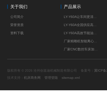
关于我们
产品展示
公司简介
LY-Y60A让车间更清新的油雾收集器
荣誉资质
LY-Y60A全国供应高效节能油雾收集器
资料下载
LY-Y60A高效节能油雾收集器纯铜电机更耐用
厂家精雕机智能离心式油雾收集器
厂家CNC数控车床加工中心油雾收集器
版权所有 © 2026 沧州创嘉迪机械制造有限公司 备案号：
冀ICP备2
技术支持：
机床商务网
管理登陆
sitemap.xml