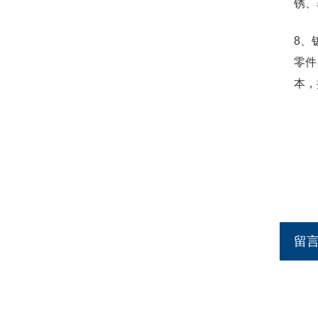
锈、
8、
零件
本，
留