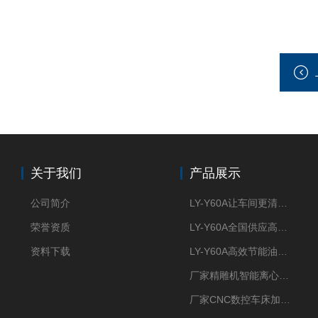
关于我们
产品展示
公司简介
LY-Y60A让车间更清新的油雾收集器
荣誉资质
LY-Y60A全国供应高效节能油雾收集器
资料下载
LY-Y60A高效节能油雾收集器纯铜电机更耐用
厂家精雕机智能离心式油雾收集器
厂家CNC数控车床加工中心油雾收集器