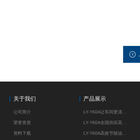
关于我们
产品展示
公司简介
LY-Y60A让车间更清新的油雾收集器
荣誉资质
LY-Y60A全国供应高效节能油雾收集器
资料下载
LY-Y60A高效节能油雾收集器纯铜电机更耐用