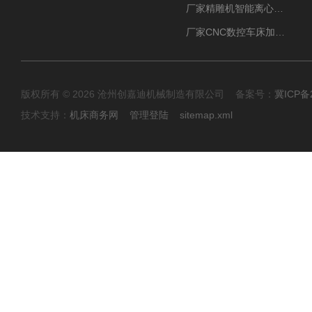
厂家精雕机智能离心式油雾收集器
厂家CNC数控车床加工中心油雾收集器
版权所有 © 2026 沧州创嘉迪机械制造有限公司 备案号：
冀ICP备2
技术支持：
机床商务网
管理登陆
sitemap.xml