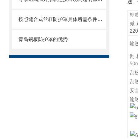
送，
标
按照缝合式丝杠防护罩具体所需条件定制
减速
220
青岛钢板防护罩的优势
输送
刮板
50
刮板
刮送速
安全
输送