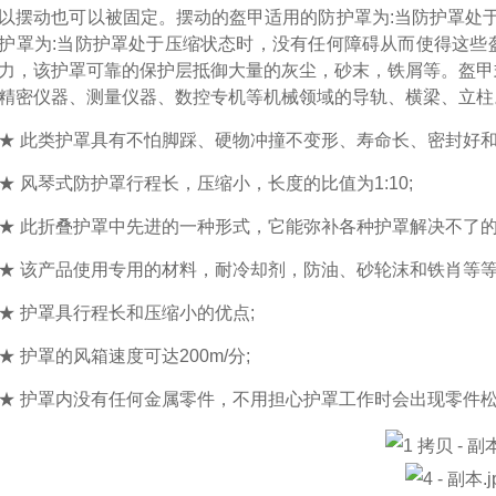
以摆动也可以被固定。摆动的盔甲适用的防护罩为:当防护罩处于
护罩为:当防护罩处于压缩状态时，没有任何障碍从而使得这些
力，该护罩可靠的保护层抵御大量的灰尘，砂末，铁屑等。
盔甲
精密仪器、测量仪器、数控专机等机械领域的导轨、横梁、立柱
★ 此类护罩具有不怕脚踩、硬物冲撞不变形、寿命长、密封好和
★ 风琴式防护罩行程长，压缩小，长度的比值为1:10;
★ 此折叠护罩中先进的一种形式，它能弥补各种护罩解决不了
★ 该产品使用专用的材料，耐冷却剂，防油、砂轮沫和铁肖等等
★ 护罩具行程长和压缩小的优点;
★ 护罩的风箱速度可达200m/分;
★ 护罩内没有任何金属零件，不用担心护罩工作时会出现零件