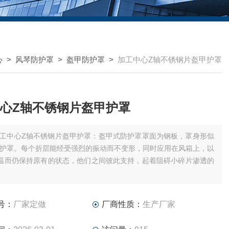
心
>
风琴防护罩
>
盔甲防护罩
>
加工中心Z轴不锈钢片盔甲护罩
心Z轴不锈钢片盔甲护罩
工中心Z轴不锈钢片盔甲护罩：盔甲式防护罩罩面为钢板，罩身形似
护罩。每个折层能经受强烈的振动而不变形，同时应用在风箱上，以
高温而仍保持原有的状态，他们之间彼此支持，起着阻碍小碎片渗透的
号：
厂家定做
厂商性质：
生产厂家