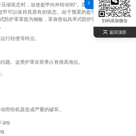
压缩状态时，迫使盔甲向外转动90°。固定的盔甲可以应用
盔甲可以保持其原有的状态。由于预置的盔甲之间有良好的
式防护罩罩面为钢板，罩身形似风琴式防护罩。
广泛用于磨
扫码添加微信
。
返回顶部
运行轻便等特点;
的问题。这类护罩在世界占有很高地位。
;
松动而给机器造成严重的破坏。