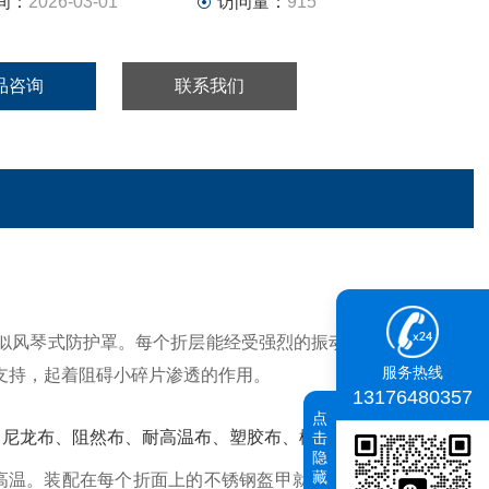
间：
2026-03-01
访问量：
915
品咨询
联系我们
似风琴式防护罩。每个折层能经受强烈的振动而不变形，同
服务热线
支持，起着阻碍小碎片渗透的作用。
13176480357
点
、尼龙布、阻然布、耐高温布、塑胶布、橡胶复合布等。
击
隐
藏
℃高温。装配在每个折面上的不锈钢盔甲就具有这种功能。它