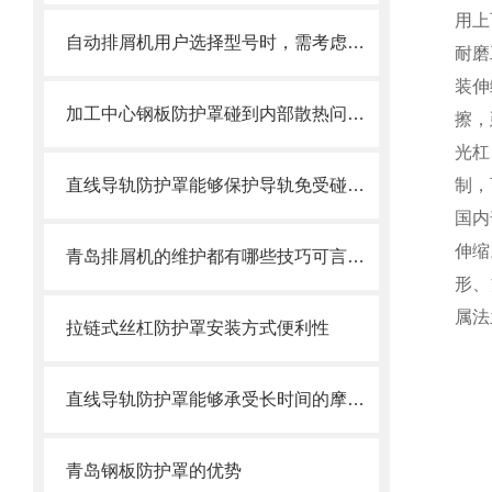
用上
自动排屑机用户选择型号时，需考虑哪些事项？
耐磨
装伸
加工中心钢板防护罩碰到内部散热问题改怎么办？这篇文章告诉你
擦，
光杠
直线导轨防护罩能够保护导轨免受碰撞和磨损
制，
国内
伸缩
青岛排屑机的维护都有哪些技巧可言，来看了
形、
属法
拉链式丝杠防护罩安装方式便利性
直线导轨防护罩能够承受长时间的摩擦和冲击
青岛钢板防护罩的优势