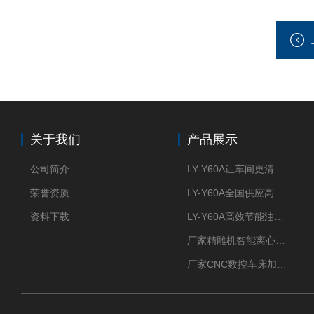
关于我们
产品展示
公司简介
LY-Y60A让车间更清新的油雾收集器
荣誉资质
LY-Y60A全国供应高效节能油雾收集器
资料下载
LY-Y60A高效节能油雾收集器纯铜电机更耐用
厂家精雕机智能离心式油雾收集器
厂家CNC数控车床加工中心油雾收集器