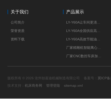
关于我们
产品展示
公司简介
LY-Y60A让车间更清新的油雾收集器
荣誉资质
LY-Y60A全国供应高效节能油雾收集器
资料下载
LY-Y60A高效节能油雾收集器纯铜电机更耐用
厂家精雕机智能离心式油雾收集器
厂家CNC数控车床加工中心油雾收集器
版权所有 © 2026 沧州创嘉迪机械制造有限公司 备案号：
冀ICP备2
技术支持：
机床商务网
管理登陆
sitemap.xml