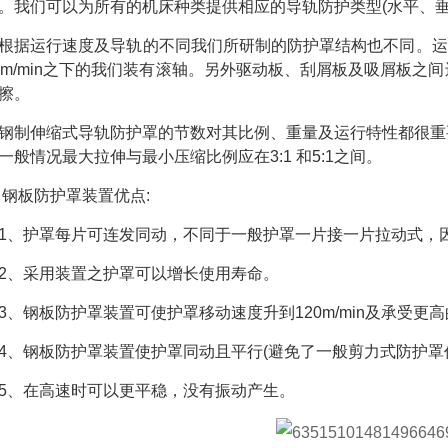
。我们可以为所有的机床种类提供相应的导轨防护类型(水平、垂
根据运行速度及导轨的不同我们所研制的防护罩结构也不同。运行
0m/min之下的我们装有滚轴。另外驱动板、刮屑板及吸屑板
擦。
钢制伸缩式导轨防护罩的节数对其比例、重量及运行特性都很重
一般情况最大拉伸与最小压缩比例应在3:1 和5:1之间。
钢板防护罩装置优点:
1、护罩每片可连发同动，不同于一般护罩一片接一片拉动式，
2、采用装置之护罩可以增长使用寿命。
3、钢板防护罩装置可使护罩移动速度升到120m/min及承受更高的
4、钢板防护罩装置使护罩同动且平行(避免了一般剪力式防护罩
5、在高速时可以更平稳，没有振动产生。