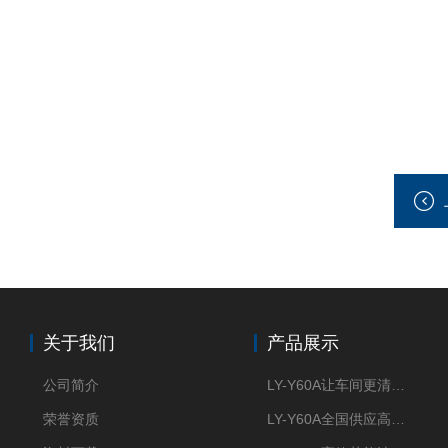
关于我们
产品展示
公司简介
LY-Y60A让车间更清新的油雾收集器
荣誉资质
LY-Y60A全国供应高效节能油雾收集器