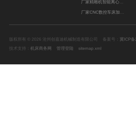
厂家精雕机智能离心式油雾收集器
厂家CNC数控车床加工中心油雾收集器
版权所有 © 2026 沧州创嘉迪机械制造有限公司 备案号：
冀ICP备2
技术支持：
机床商务网
管理登陆
sitemap.xml