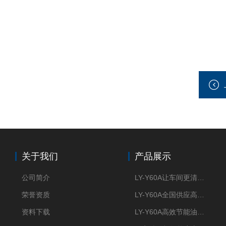
关于我们
产品展示
公司简介
LY-Y60A让车间更清新的油雾收集器
荣誉资质
LY-Y60A全国供应高效节能油雾收集器
资料下载
LY-Y60A高效节能油雾收集器纯铜电机更耐用