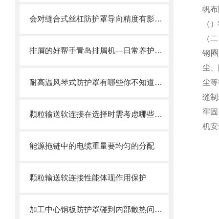
帆布
会对缝合式丝杠防护罩导向精度有影响的因素都有哪些？
（）
（二
排屑的好帮手青岛排屑机—日常养护方式
钢圈
尘、
耐高温风琴式防护罩有哪些你不知道的小细节？
尘等
缝制
牢固
颗粒输送软连接在选择时需考虑哪些因素？
机安
能源拖链中的电缆重量要均匀的分配
颗粒输送软连接性能体现作用保护
加工中心钢板防护罩碰到内部散热问题改怎么办？这篇文章告诉你