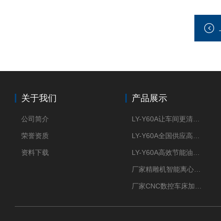
关于我们
产品展示
公司简介
LY-Y60A让车间更清新的油雾收集器
荣誉资质
LY-Y60A全国供应高效节能油雾收集器
资料下载
LY-Y60A高效节能油雾收集器纯铜电机更耐用
厂家精雕机智能离心式油雾收集器
厂家CNC数控车床加工中心油雾收集器