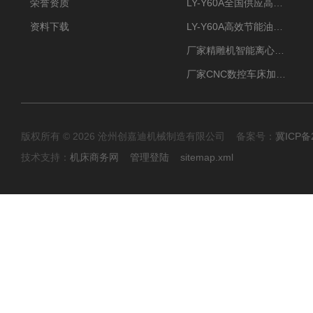
荣誉资质
LY-Y60A全国供应高效节能油雾收集器
资料下载
LY-Y60A高效节能油雾收集器纯铜电机更耐用
厂家精雕机智能离心式油雾收集器
厂家CNC数控车床加工中心油雾收集器
版权所有 © 2026 沧州创嘉迪机械制造有限公司 备案号：
冀ICP备2
技术支持：
机床商务网
管理登陆
sitemap.xml