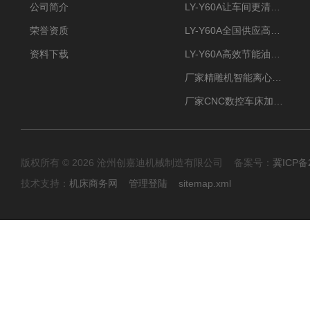
公司简介
LY-Y60A让车间更清新的油雾收集器
荣誉资质
LY-Y60A全国供应高效节能油雾收集器
资料下载
LY-Y60A高效节能油雾收集器纯铜电机更耐用
厂家精雕机智能离心式油雾收集器
厂家CNC数控车床加工中心油雾收集器
版权所有 © 2026 沧州创嘉迪机械制造有限公司 备案号：
冀ICP备2
技术支持：
机床商务网
管理登陆
sitemap.xml