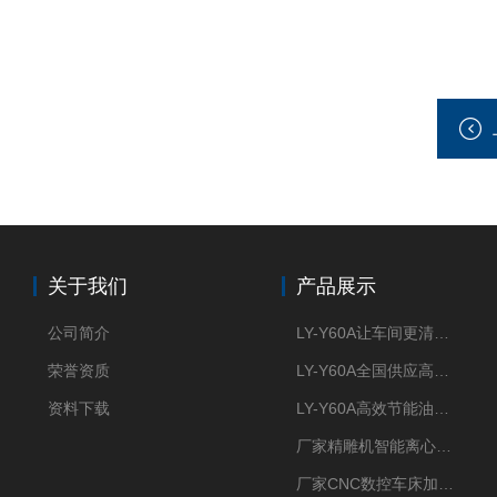
关于我们
产品展示
公司简介
LY-Y60A让车间更清新的油雾收集器
荣誉资质
LY-Y60A全国供应高效节能油雾收集器
资料下载
LY-Y60A高效节能油雾收集器纯铜电机更耐用
厂家精雕机智能离心式油雾收集器
厂家CNC数控车床加工中心油雾收集器