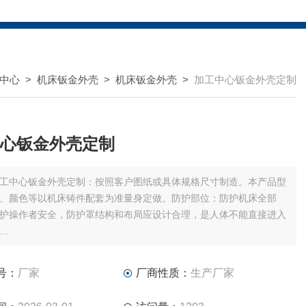
中心
>
机床钣金外壳
>
机床钣金外壳
>
加工中心钣金外壳定制
心钣金外壳定制
工中心钣金外壳定制：按照客户图纸或具体规格尺寸制造。本产品型
、颜色等以机床铸件配套为准量身定做。防护部位：防护机床全部
护操作者安全，防护罩结构和布局应设计合理，是人体不能直接进入
：数控机床、电子设备、石材机械、玻璃机械、注塑机等
：喷塑、喷漆等
号：
厂家
厂商性质：
生产厂家
公司安排技术人员负责安装。