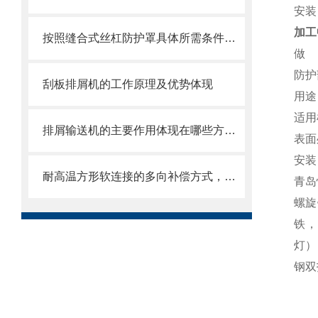
安装
加工
按照缝合式丝杠防护罩具体所需条件定制
做
防护
刮板排屑机的工作原理及优势体现
用途
适用
排屑输送机的主要作用体现在哪些方面？
表面
安装
耐高温方形软连接的多向补偿方式，可提供较大的轴向、角向和侧向位移
青岛
螺旋
铁，
灯）
钢双