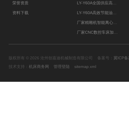
荣誉资质
LY-Y60A全国供应高效节能油雾收集器
资料下载
LY-Y60A高效节能油雾收集器纯铜电机更耐用
厂家精雕机智能离心式油雾收集器
厂家CNC数控车床加工中心油雾收集器
版权所有 © 2026 沧州创嘉迪机械制造有限公司 备案号：
冀ICP备2
技术支持：
机床商务网
管理登陆
sitemap.xml