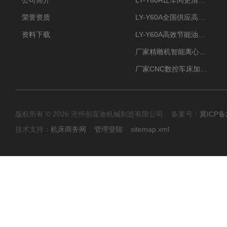
公司简介
LY-Y60A让车间更清新的油雾收集器
荣誉资质
LY-Y60A全国供应高效节能油雾收集器
资料下载
LY-Y60A高效节能油雾收集器纯铜电机更耐用
厂家精雕机智能离心式油雾收集器
厂家CNC数控车床加工中心油雾收集器
版权所有 © 2026 沧州创嘉迪机械制造有限公司 备案号：
冀ICP备2
技术支持：
机床商务网
管理登陆
sitemap.xml