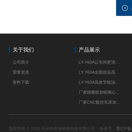
关于我们
产品展示
公司简介
LY-Y60A让车间更清新的油雾收集器
荣誉资质
LY-Y60A全国供应高效节能油雾收集器
资料下载
LY-Y60A高效节能油雾收集器纯铜电机更耐用
厂家精雕机智能离心式油雾收集器
厂家CNC数控车床加工中心油雾收集器
版权所有 © 2026 沧州创嘉迪机械制造有限公司 备案号：
冀ICP备2