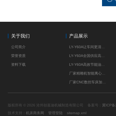
关于我们
产品展示
公司简介
LY-Y60A让车间更清新的油雾收集器
荣誉资质
LY-Y60A全国供应高效节能油雾收集器
资料下载
LY-Y60A高效节能油雾收集器纯铜电机更耐用
厂家精雕机智能离心式油雾收集器
厂家CNC数控车床加工中心油雾收集器
版权所有 © 2026 沧州创嘉迪机械制造有限公司 备案号：
冀ICP备2
技术支持：
机床商务网
管理登陆
sitemap.xml