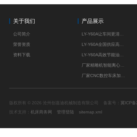
关于我们
产品展示
公司简介
LY-Y60A让车间更清新的油雾收集器
荣誉资质
LY-Y60A全国供应高效节能油雾收集器
资料下载
LY-Y60A高效节能油雾收集器纯铜电机更耐用
厂家精雕机智能离心式油雾收集器
厂家CNC数控车床加工中心油雾收集器
版权所有 © 2026 沧州创嘉迪机械制造有限公司 备案号：
冀ICP备2
技术支持：
机床商务网
管理登陆
sitemap.xml