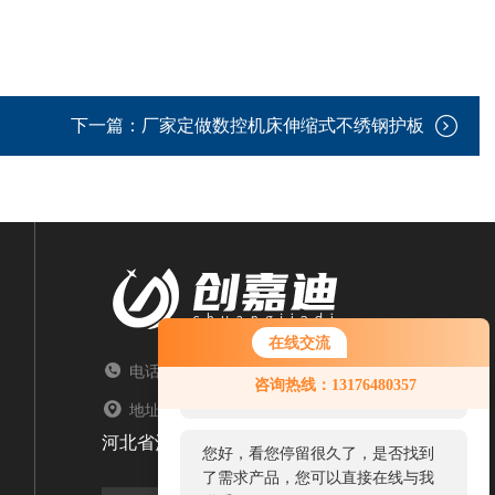
下一篇：
厂家定做数控机床伸缩式不绣钢护板
在线交流
电话：TEL
您好！欢迎前来咨询，很高兴为您
咨询热线：13176480357
服务，请问您要咨询什么问题呢？
地址：ADDRESS
河北省沧州市盐山县常庄乡大卢村文明路北21号
您好，看您停留很久了，是否找到
了需求产品，您可以直接在线与我