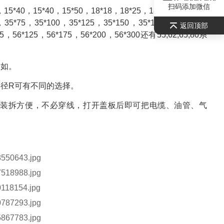
扫码添加微信
5*40，15*40，15*50，18*18，18*25，18*35，18*50，
，35*75，35*100，35*125，35*150，35*175，35*200，
返回顶部
5，56*125，56*175，56*200，56*300还有55,62,65,80系
自如。
半径R可有不同的选择。
，装拆方便，不必穿线，打开盖板后即可把电缆、油管、气