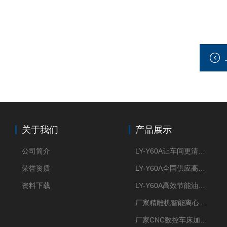
关于我们
产品展示
公司简介
LY-Y60A让车间更清新的油雾收集器
荣誉资质
LY-Y60A全国供应高效节能油雾收集器
资料下载
LY-Y60A高效节能油雾收集器纯铜电机更耐用
厂家精雕机智能离心式油雾收集器
厂家CNC数控车床加工中心油雾收集器