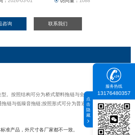
间：
2026-03-01
访问量：
1088
品咨询
联系我们
服务热线
13176480357
类型。按照结构可分为桥式塑料拖链与全封闭塑料拖链;按照
点
通拖链与低噪音拖链;按照形式可分为普通拖链、并联拖链、
击
隐
藏
非标准产品，外尺寸各厂家都不一致。