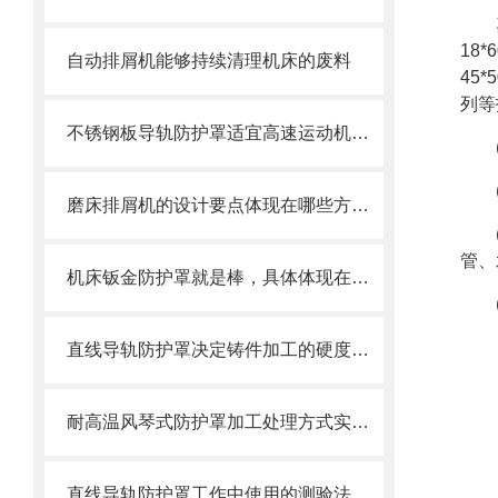
18*
自动排屑机能够持续清理机床的废料
45*
列等
不锈钢板导轨防护罩适宜高速运动机床导轨防护
磨床排屑机的设计要点体现在哪些方面？
管、
机床钣金防护罩就是棒，具体体现在哪些方面呢
直线导轨防护罩决定铸件加工的硬度值指标
耐高温风琴式防护罩加工处理方式实际情况考虑
直线导轨防护罩工作中使用的测验法