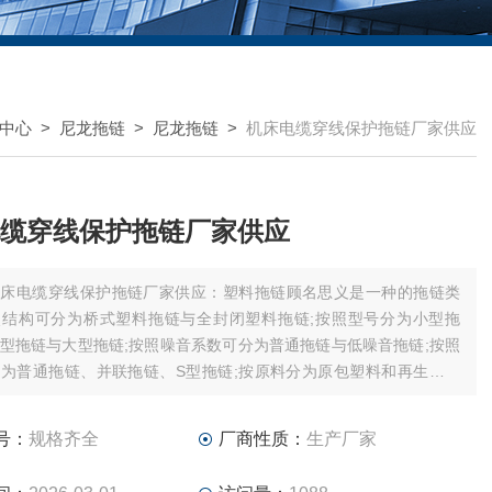
中心
>
尼龙拖链
>
尼龙拖链
>
机床电缆穿线保护拖链厂家供应
缆穿线保护拖链厂家供应
机床电缆穿线保护拖链厂家供应：塑料拖链顾名思义是一种的拖链类
照结构可分为桥式塑料拖链与全封闭塑料拖链;按照型号分为小型拖
型拖链与大型拖链;按照噪音系数可分为普通拖链与低噪音拖链;按照
为普通拖链、并联拖链、S型拖链;按原料分为原包塑料和再生塑料
号：
规格齐全
厂商性质：
生产厂家