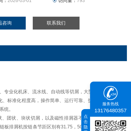
间：
2026-03-01
访问量：
793
品咨询
联系我们
、专业化机床、流水线、自动线等切屑，大型机床及生产线
化、标准化程度高，操作简单、运行可靠、拆装方便、维修
服务热线
系统。
13176480357
点
状、团状、块状切屑，以及磁性
排屑器
不能解决的铜屑、铝
击
链板排屑机
按链条节距区别有31.75，50.8，63.5，101.6几
隐