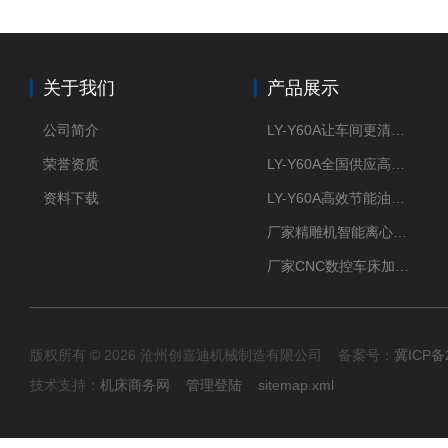
关于我们
产品展示
公司简介
LY-Y60A让车间更清新的油雾收集器
荣誉资质
LY-Y60A全国供应高效节能油雾收集器
资料下载
LY-Y60A高效节能油雾收集器纯铜电机更耐用
厂家精雕机智能离心式油雾收集器
厂家CNC数控车床加工中心油雾收集器
版权所有 © 2026 沧州创嘉迪机械制造有限公司 备案号：
冀ICP备2
技术支持：
机床商务网
管理登陆
sitemap.xml