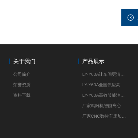
关于我们
产品展示
公司简介
LY-Y60A让车间更清新的油雾收集器
荣誉资质
LY-Y60A全国供应高效节能油雾收集器
资料下载
LY-Y60A高效节能油雾收集器纯铜电机更耐用
厂家精雕机智能离心式油雾收集器
厂家CNC数控车床加工中心油雾收集器