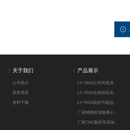
关于我们
产品展示
公司简介
LY-Y60A让车间更清新的油雾收集器
荣誉资质
LY-Y60A全国供应高效节能油雾收集器
资料下载
LY-Y60A高效节能油雾收集器纯铜电机更耐用
厂家精雕机智能离心式油雾收集器
厂家CNC数控车床加工中心油雾收集器