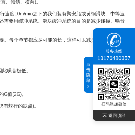
直、倾斜、横向)。
速度10m/min之下的我们装有聚安脂或黄铜滑块。中等速
之间还需要用缓冲系统。滑块缓冲系统的目的是减少碰撞、噪音
要。每个单节都应尽可能的长，这样可以减少节数，降低成
服务热线
13176480357
点
击
因此噪音极低。
隐
藏
G值(2G)。
扫码添加微信
仍有蛇行的缺点)。
返回顶部