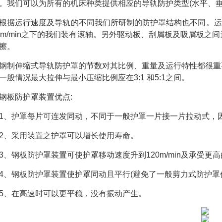
。我们可以为所有的机床种类提供相应的导轨防护类型(水平、垂
根据运行速度及导轨的不同我们所研制的防护罩结构也不同。运行
0m/min之下的我们装有滚轴。另外驱动板、刮屑板及吸屑板
擦。
钢制伸缩式导轨防护罩的节数对其比例、重量及运行特性都很重
一般情况最大拉伸与最小压缩比例应在3:1 和5:1之间。
钢板防护罩装置优点:
1、护罩每片可连发同动，不同于一般护罩一片接一片拉动式，
2、采用装置之护罩可以增长使用寿命。
3、钢板防护罩装置可使护罩移动速度升到120m/min及承受更高的
4、钢板防护罩装置使护罩同动且平行(避免了一般剪力式防护罩
5、在高速时可以更平稳，没有振动产生。