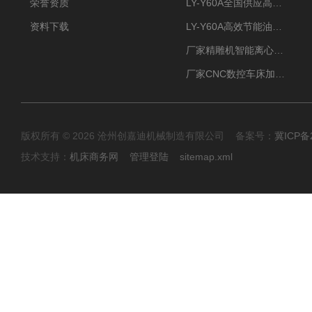
荣誉资质
LY-Y60A全国供应高效节能油雾收集器
资料下载
LY-Y60A高效节能油雾收集器纯铜电机更耐用
厂家精雕机智能离心式油雾收集器
厂家CNC数控车床加工中心油雾收集器
版权所有 © 2026 沧州创嘉迪机械制造有限公司 备案号：
冀ICP备2
技术支持：
机床商务网
管理登陆
sitemap.xml