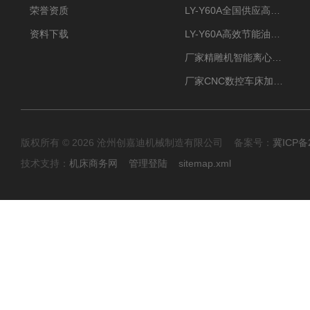
荣誉资质
LY-Y60A全国供应高效节能油雾收集器
资料下载
LY-Y60A高效节能油雾收集器纯铜电机更耐用
厂家精雕机智能离心式油雾收集器
厂家CNC数控车床加工中心油雾收集器
版权所有 © 2026 沧州创嘉迪机械制造有限公司 备案号：
冀ICP备2
技术支持：
机床商务网
管理登陆
sitemap.xml