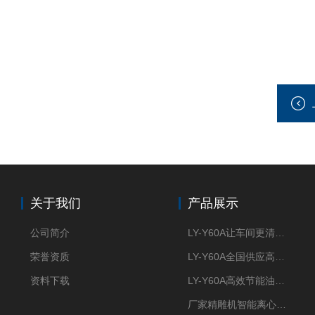
关于我们
产品展示
公司简介
LY-Y60A让车间更清新的油雾收集器
荣誉资质
LY-Y60A全国供应高效节能油雾收集器
资料下载
LY-Y60A高效节能油雾收集器纯铜电机更耐用
厂家精雕机智能离心式油雾收集器