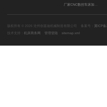
厂家CNC数控车床加工中心油雾收集器
版权所有 © 2026 沧州创嘉迪机械制造有限公司 备案号：
冀ICP备2
技术支持：
机床商务网
管理登陆
sitemap.xml