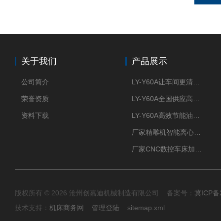
关于我们
产品展示
公司简介
LY-Y60A让车间更清新的油雾收集器
荣誉资质
LY-Y60A全国供应高效节能油雾收集器
资料下载
LY-Y60A高效节能油雾收集器纯铜电机更耐用
厂家精雕机智能离心式油雾收集器
厂家CNC数控车床加工中心油雾收集器
版权所有 © 2026 沧州创嘉迪机械制造有限公司 备案号：
冀ICP备2
技术支持：
机床商务网
管理登陆
sitemap.xml