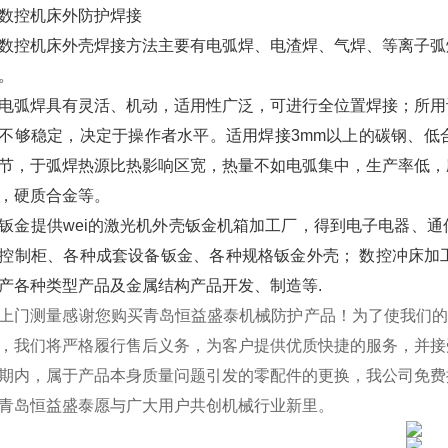
控机床外防护焊接
机床外壳焊接方法主要有电弧焊、电渣焊、气焊、等离子弧焊
。
焊具有灵活、机动，适用性广泛，可进行全位置焊接；所用设
不够稳定，决定于操作者水平。适用焊接3mm以上的碳钢、低
节，于弧焊热源比热影响区宽，热量不如电弧集中，生产率低，
，硬质合金等。
提供wei的激光机外壳钣金机箱加工厂，得到电子电器、通
控制柜、各种成套设备钣金、各种规格钣金外壳； 数控冲床加
产各种类型产品及金属结构产品开发、制造等.
上门测量感谢您购买青岛恒益盛泰机械防护产品！为了使我们的
，我们将严格履行售后义务，为客户提供优质快捷的服务，并接
期内，属于产品本身质量问题引发的零配件的更换，我公司免费
青岛恒益盛泰愿与广大用户共创机械行业新里。