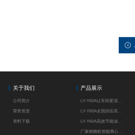
关于我们
产品展示
公司简介
LY-Y60A让车间更清新的油雾收集器
荣誉资质
LY-Y60A全国供应高效节能油雾收集器
资料下载
LY-Y60A高效节能油雾收集器纯铜电机更耐用
厂家精雕机智能离心式油雾收集器