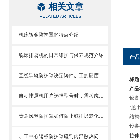
相关文章
RELATED ARTICLES
机床钣金防护罩的特点介绍
铣床排屑机的日常维护与保养规范介绍
产
直线导轨防护罩决定铸件加工的硬度值指标
标题
产品
自动排屑机用户选择型号时，需考虑哪些事项？
设备
r越
青岛风琴防护罩如何防止或推迟老化，两方面工作要做好
结构
设备
拉伸
加工中心钢板防护罩碰到内部散热问题改怎么办？这篇文章告诉你