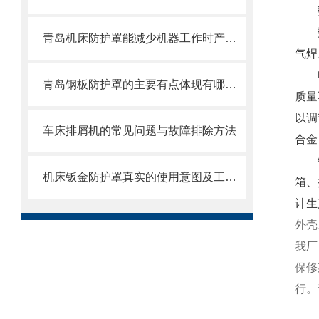
数
数控
青岛机床防护罩能减少机器工作时产生的噪音对周围环境的影响
气焊
电弧
青岛钢板防护罩的主要有点体现有哪些方面？
质量
以调
车床排屑机的常见问题与故障排除方法
合金
钣金
机床钣金防护罩真实的使用意图及工艺过程是怎么样的
箱、
计生
外壳
我厂
保修
行。