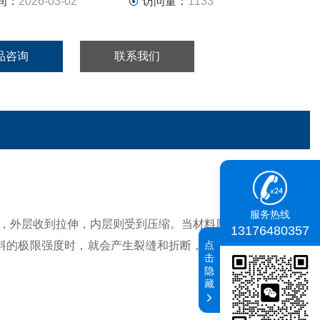
间：
2026-03-02
访问量：
1133
品咨询
联系我们
服务热线
，外层收到拉伸，内层则受到压缩。当材料厚度一定时，内
13176480357
点
料的极限强度时，就会产生裂缝和折断，因此，弯曲零件的
击
隐
藏