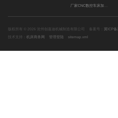
厂家CNC数控车床加工中心油雾收集器
版权所有 © 2026 沧州创嘉迪机械制造有限公司 备案号：
冀ICP备2
技术支持：
机床商务网
管理登陆
sitemap.xml