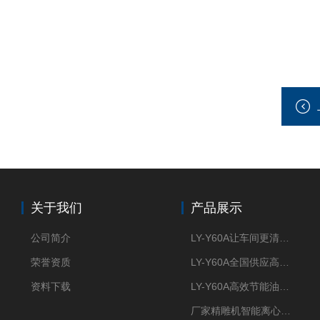
关于我们
产品展示
公司简介
LY-Y60A让车间更清新的油雾收集器
荣誉资质
LY-Y60A全国供应高效节能油雾收集器
资料下载
LY-Y60A高效节能油雾收集器纯铜电机更耐用
厂家精雕机智能离心式油雾收集器