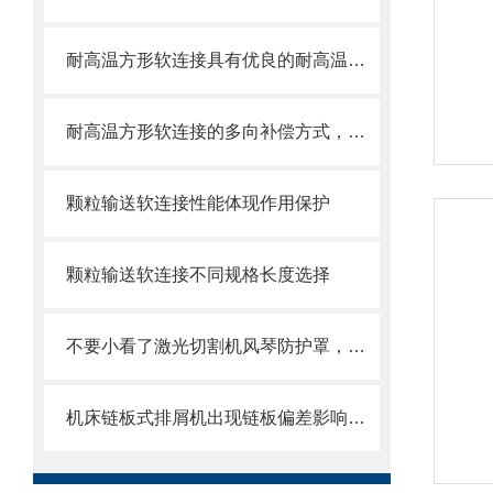
耐高温方形软连接具有优良的耐高温、耐腐蚀和密封性能
耐高温方形软连接的多向补偿方式，可提供较大的轴向、角向和侧向位移
颗粒输送软连接性能体现作用保护
颗粒输送软连接不同规格长度选择
不要小看了激光切割机风琴防护罩，它可有不少优势呢
机床链板式排屑机出现链板偏差影响效率了怎么办？