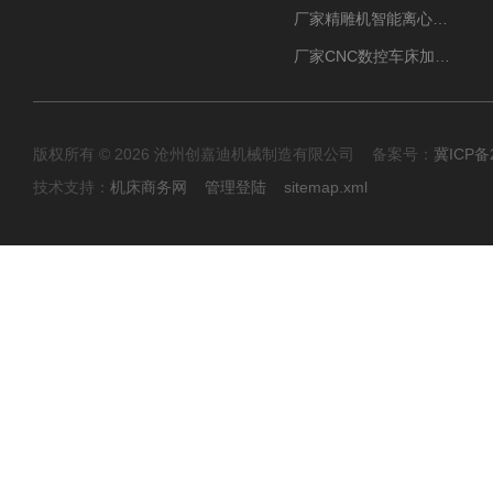
厂家精雕机智能离心式油雾收集器
厂家CNC数控车床加工中心油雾收集器
版权所有 © 2026 沧州创嘉迪机械制造有限公司 备案号：
冀ICP备2
技术支持：
机床商务网
管理登陆
sitemap.xml