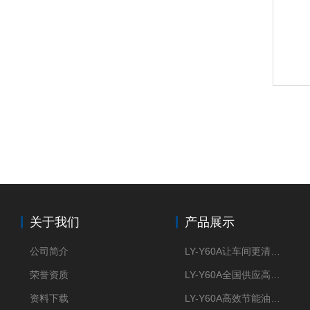
关于我们
产品展示
公司简介
LY-Y60A让车间更清新的油雾收集器
荣誉资质
LY-Y60A全国供应高效节能油雾收集器
资料下载
LY-Y60A高效节能油雾收集器纯铜电机更耐用