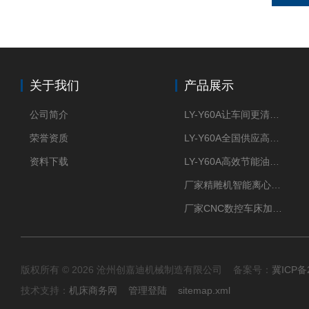
关于我们
产品展示
公司简介
LY-Y60A让车间更清新的油雾收集器
荣誉资质
LY-Y60A全国供应高效节能油雾收集器
资料下载
LY-Y60A高效节能油雾收集器纯铜电机更耐用
厂家精雕机智能离心式油雾收集器
厂家CNC数控车床加工中心油雾收集器
版权所有 © 2026 沧州创嘉迪机械制造有限公司 备案号：
冀ICP备2
技术支持：
机床商务网
管理登陆
sitemap.xml