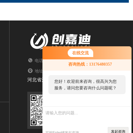
在线交流
电话：TEL
咨询热线：13176480357
地址：ADDRESS
河北省沧州市盐山县常庄乡大卢村文明路北21号
您好！欢迎前来咨询，很高兴为您
服务，请问您要咨询什么问题呢？
扫码关注我们
发起咨询
可按Enter键发起咨询