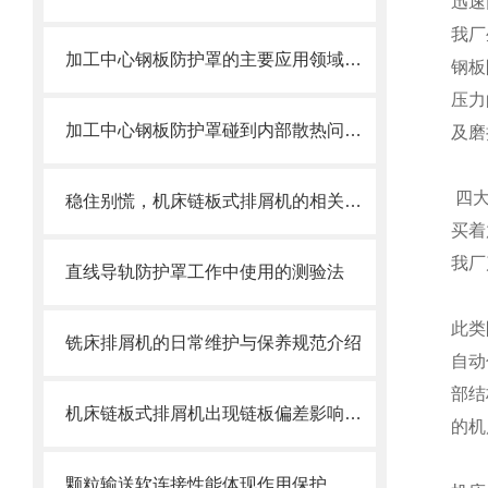
迅速
我厂
加工中心钢板防护罩的主要应用领域和产品的主要特性
钢板
压力
加工中心钢板防护罩碰到内部散热问题改怎么办？这篇文章告诉你
及磨
四
稳住别慌，机床链板式排屑机的相关信息马上来
买着
我厂
直线导轨防护罩工作中使用的测验法
此类
铣床排屑机的日常维护与保养规范介绍
自动
部结
机床链板式排屑机出现链板偏差影响效率了怎么办？
的机
颗粒输送软连接性能体现作用保护