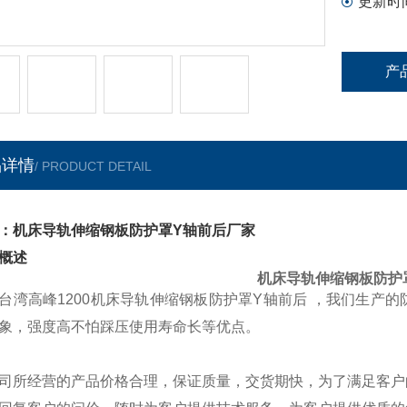
更新时
产
品详情
/ PRODUCT DETAIL
：机床导轨伸缩钢板防护罩Y轴前后厂家
概述
机床导轨伸缩钢板防护
台湾高峰1200机床导轨伸缩钢板防护罩Y轴前后 ，我们生产
象，强度高不怕踩压使用寿命长等优点。
司所经营的产品价格合理，保证质量，交货期快，为了满足客户