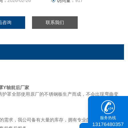
间：
2026-02-26
访问量：
917
品咨询
联系我们
罩Y轴前后厂家
的防护罩全部使用原厂的不锈钢板生产而成，不会出现弯曲变
服务热线
的需求，我公司备有大量的库存，拥有专业的技术销售人员
13176480357