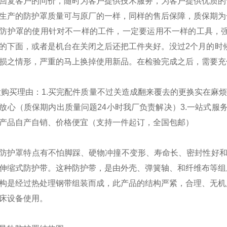
回复客户的问价，随时为客户提供技术服务，为客户提供优质的
生产的防护罩质量可与原厂的一样，同样的售后保障，质保期为
防护罩的使用针对不一样的工件，一定要运用不一样的工具，
的下面，或者是机台在关闭之后还把工件夹好。没过2个月的时
损之情形，严重的马上换掉使用新品。在检验完成之后，需要充
大购买理由：
1.买完配件质量不过关造成翻来覆去的更换实在麻
放心（质保期内出质量问题24小时我厂负责解决）3.一站式服务
产品自产自销、价格便宜（支持一件起订，全国包邮）
防护罩特点有不怕脚踩、硬物冲撞不变形、寿命长、密封性好和
伸缩式防护带。这种防护带，是由外壳、弹簧轴、和纤维布等组
构是经过热处理钢带组装而成，此产品的结构严紧，合理、无机
床设备使用。