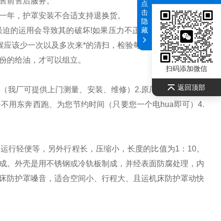
售前售后服务。
点
击
一年，护罩安装不合适支持退换货。
隐
藏
强迫的运用会导致其的破坏
!如果压力不正常，会使得处在高
候应该少一次以及多次来*的清扫，检验每个零件有没有破裂
份的给油，才可以组立。
扫码添加微信
返回顶部
烦（我厂可提供上门测量、安装、维修）2.原厂品质质保半年
不用东奔西跑、为您节约时间（只要您一个电hua即可）4.
运行轻便等，另外行程长，压缩小，长度的比值为1：10。
成。外壳是用不锈钢或冷轨板制成，并经表面防腐处理，内
床防护罩嗓音，适合空间小、行程大、且运机床防护罩动快