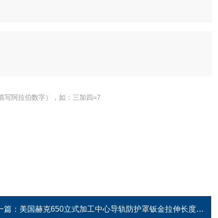
填写阿拉伯数字），如：三加四=7
一篇：
美国赫克650立式加工中心导轨防护罩钣金拉伸长度