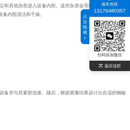
服务热线
尘和其他杂质进入设备内部。这些杂质会导致设备故障、减少
13176480357
设备内部清洁和干燥。
点
击
隐
藏
扫码添加微信
返回顶部
备并与其紧密连接。随后，根据测量结果设计出合适的钢板