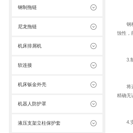
钢制拖链
钢板防
尼龙拖链
蚀性，
机床排屑机
3.
软连接
机床钣金外壳
将选好
精确无
机器人防护罩
4.
液压支架立柱保护套