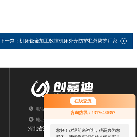
下一篇：
机床钣金加工数控机床外壳防护栏外防护厂家
在线交流
电话：TEL
您好！欢迎前来咨询，很高兴为您
咨询热线：13176480357
服务，请问您要咨询什么问题呢？
地址：ADDRESS
河北省沧州市盐山县常庄乡大卢村文明路北21号
您好，看您停留很久了，是否找到