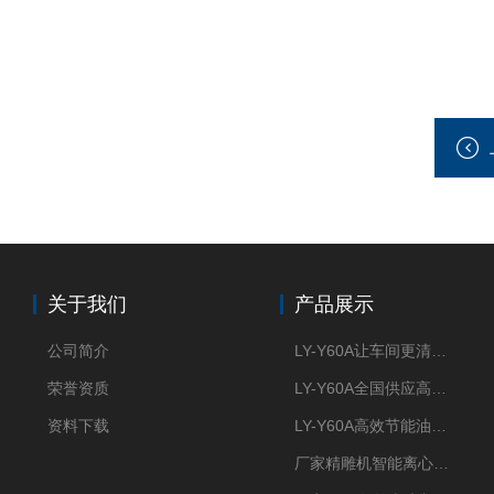
关于我们
产品展示
公司简介
LY-Y60A让车间更清新的油雾收集器
荣誉资质
LY-Y60A全国供应高效节能油雾收集器
资料下载
LY-Y60A高效节能油雾收集器纯铜电机更耐用
厂家精雕机智能离心式油雾收集器