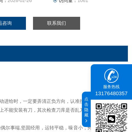
间：
2026-02-26
访问量：
1061
品咨询
联系我们
服务热线
13176480357
点
动进给时，一定要弄清正负方向，认准按键，方可操作。自
击
隐
上不能安装有刀，其次检查刀库是否乱刀（即刀库上的标号
藏
偶尔事端.坚固经用，运转平稳，噪音小，外形漂亮。.钢板