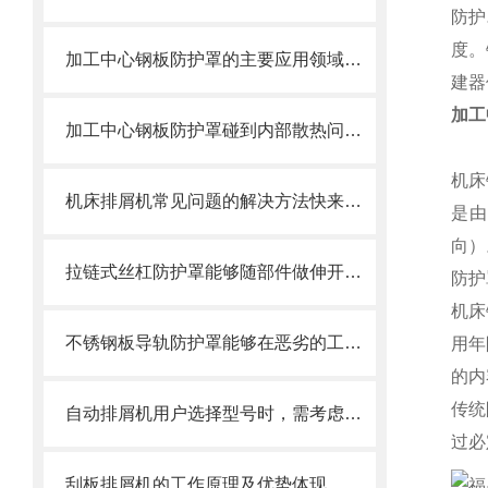
防护
度。
加工中心钢板防护罩的主要应用领域和产品的主要特性
建器
加工
加工中心钢板防护罩碰到内部散热问题改怎么办？这篇文章告诉你
机床
机床排屑机常见问题的解决方法快来看看吧！
是由
向）
拉链式丝杠防护罩能够随部件做伸开或压缩运动
防护
机床
不锈钢板导轨防护罩能够在恶劣的工作环境中长期使用
用年
的内
传统
自动排屑机用户选择型号时，需考虑哪些事项？
过必
刮板排屑机的工作原理及优势体现