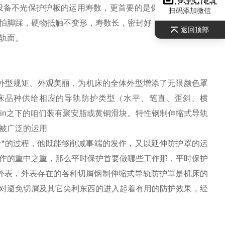
设备不光保护护板的运用寿数，更首要的是保证了机床精密
扫码添加微信
怕脚踩，硬物抵触不变形，寿数长，密封好，运转简洁。修
返回顶部
轨面。
滑、外型规矩、外观美丽，为机床的全体外型增添了无限颜色罩
机床品种供给相应的导轨防护类型（水平、笔直、歪斜、横
min之下的咱们装有聚安脂或黄铜滑块。特性钢制伸缩式导轨
被广泛的运用
*的过程，他既能够削减事端的发作，又以延伸防护罩的运
作的重中之重，那么平时保护首要做哪些工作那，平时保护
外表，外表存在的各种切屑钢制伸缩式导轨防护罩是机床的
对避免切屑及其它尖利东西的进入起着有用的防护效果，经