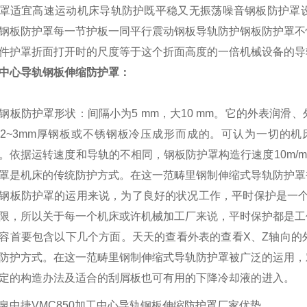
罩适宜高速运动机床导轨防护既平稳又无振荡噪音钢板防护罩
钢板防护罩每一节护板一同平行震动钢板导轨防护钢板防护罩不
件护罩折面打开时的尺度等于这个折面高度的一倍机械设备的导
中心导轨钢板伸缩防护罩：
钢板防护罩形状：间隔小为5 mm，大10 mm。它的外表润
2~3mm厚钢板或不锈钢板冷压成形而成的。可认为一切的
。依据运转速度和导轨的不相同，钢板防护罩构造行速度10m/
罩是机床的传统防护方式。在这一范畴里钢制伸缩式导轨防护罩
钢板防护罩的运用来说，为了良好的状况工作，平时保护是一个
限，所以关于每一个机床或许机械加工厂来说，平时保护都是工
容首要包含以下几个方面。天天的查看外表的查看X、Z轴向的
防护方式。在这一范畴里钢制伸缩式导轨防护罩被广泛的运用，
定的构造办法及适合的刮屑板也可有用的下降冷却液的进入。