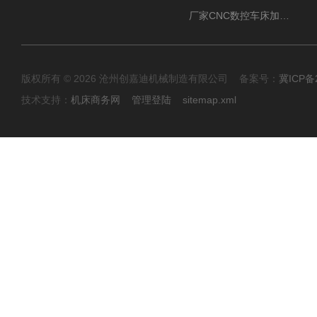
厂家CNC数控车床加工中心油雾收集器
版权所有 © 2026 沧州创嘉迪机械制造有限公司 备案号：
冀ICP备2
技术支持：
机床商务网
管理登陆
sitemap.xml