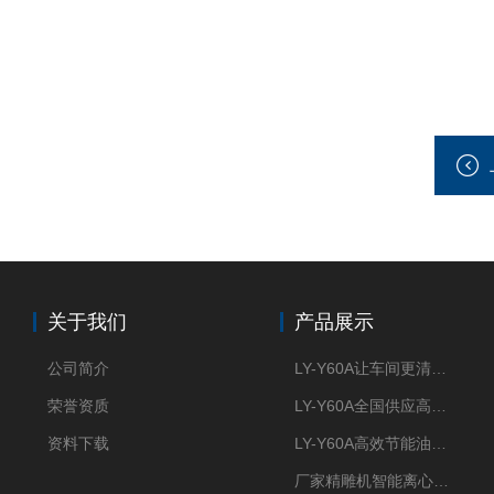
关于我们
产品展示
公司简介
LY-Y60A让车间更清新的油雾收集器
荣誉资质
LY-Y60A全国供应高效节能油雾收集器
资料下载
LY-Y60A高效节能油雾收集器纯铜电机更耐用
厂家精雕机智能离心式油雾收集器