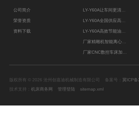
公司简介
LY-Y60A让车间更清新的油雾收集器
荣誉资质
LY-Y60A全国供应高效节能油雾收集器
资料下载
LY-Y60A高效节能油雾收集器纯铜电机更耐用
厂家精雕机智能离心式油雾收集器
厂家CNC数控车床加工中心油雾收集器
版权所有 © 2026 沧州创嘉迪机械制造有限公司 备案号：
冀ICP备2
技术支持：
机床商务网
管理登陆
sitemap.xml