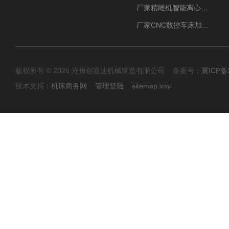
厂家精雕机智能离心式油雾收集器
厂家CNC数控车床加工中心油雾收集器
版权所有 © 2026 沧州创嘉迪机械制造有限公司 备案号：
冀ICP备2
技术支持：
机床商务网
管理登陆
sitemap.xml