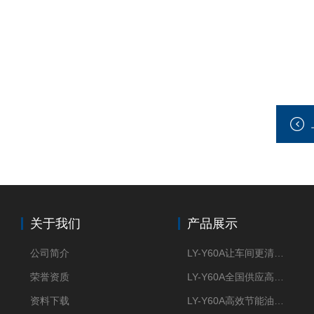
关于我们
产品展示
公司简介
LY-Y60A让车间更清新的油雾收集器
荣誉资质
LY-Y60A全国供应高效节能油雾收集器
资料下载
LY-Y60A高效节能油雾收集器纯铜电机更耐用