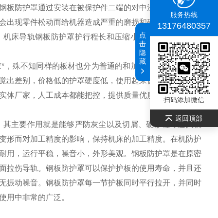
钢板防护罩通过安装在被保护件二端的对中法兰，与被保护
服务热线
会出现零件松动而给机器造成严重的磨损和破坏。若护罩是
13176480357
点
：机床导轨钢板防护罩护行程长和压缩小的优点；护罩行程
击
隐
藏
*，殊不知同样的板材也分为普通的和加强的，使用强度是
觉出差别，价格低的护罩硬度低，使用起来偏软，并且异响
实体厂家，人工成本都能把控，提供质量优质，价格合理的
扫码添加微信
返回顶部
，其主要作用就是能够严防灰尘以及切屑、硬砂粒等进入轨
变形而对加工精度的影响，保持机床的加工精度。在机防护
耐用，运行平稳，噪音小，外形美观。钢板防护罩是在原密
面拉伤导轨。钢板防护罩可以保护护板的使用寿命，并且还
无振动噪音。钢板防护罩每一节护板同时平行拉开，并同时
使用中非常的广泛。