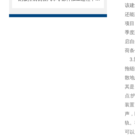
该建
还能
项目
季度
启自
荷条
3.
拖链
散地
其是
点:
装置
声，
轨。
可以