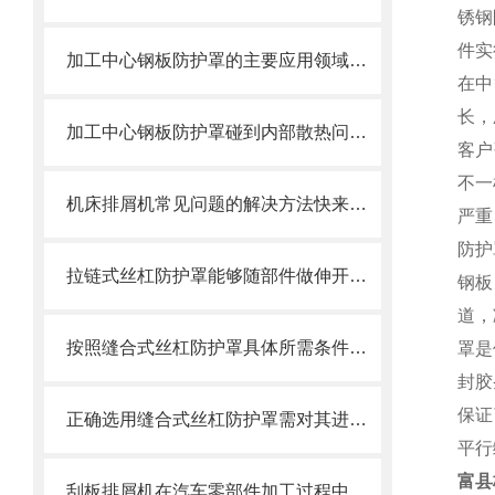
锈钢
件实
加工中心钢板防护罩的主要应用领域和产品的主要特性
在中
长，
加工中心钢板防护罩碰到内部散热问题改怎么办？这篇文章告诉你
客户
不一
机床排屑机常见问题的解决方法快来看看吧！
严重
防护
拉链式丝杠防护罩能够随部件做伸开或压缩运动
钢板
道，
按照缝合式丝杠防护罩具体所需条件定制
罩是
封胶
保证
正确选用缝合式丝杠防护罩需对其进行风险评估
平行
富县
刮板排屑机在汽车零部件加工过程中的作用