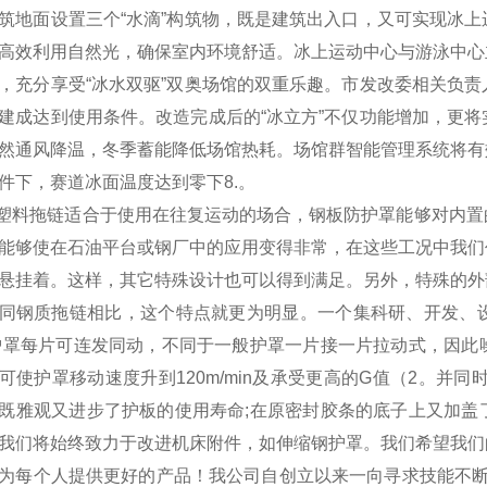
筑地面设置三个“水滴”构筑物，既是建筑出入口，又可实现冰
高效利用自然光，确保室内环境舒适。冰上运动中心与游泳中心
，充分享受“冰水双驱”双奥场馆的双重乐趣。市发改委相关负
建成达到使用条件。改造完成后的“冰立方”不仅功能增加，更
然通风降温，冬季蓄能降低场馆热耗。场馆群智能管理系统将有
件下，赛道冰面温度达到零下8.。
塑料拖链适合于使用在往复运动的场合，钢板防护罩能够对内置
能够使在石油平台或钢厂中的应用变得非常，在这些工况中我们
悬挂着。这样，其它特殊设计也可以得到满足。另外，特殊的外
同钢质拖链相比，这个特点就更为明显。一个集科研、开发、
护罩每片可连发同动，不同于一般护罩一片接一片拉动式，因此
可使护罩移动速度升到120m/min及承受更高的G值（2。并
既雅观又进步了护板的使用寿命;在原密封胶条的底子上又加盖
我们将始终致力于改进机床附件，如伸缩钢护罩。我们希望我们
为每个人提供更好的产品！我公司自创立以来一向寻求技能不断