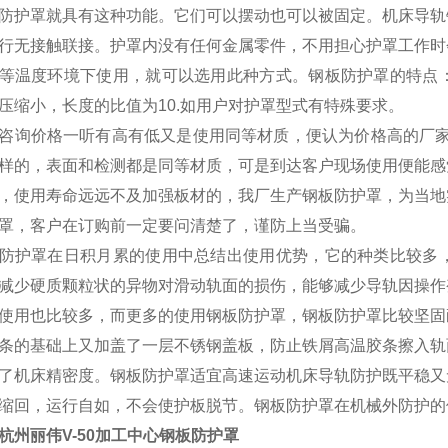
防护罩就具有这种功能。它们可以摆动也可以被固定。机床导轨
行无接触联接。护罩内没有任何金属零件，不用担心护罩工作时
等温度环境下使用，就可以选用此种方式。钢板防护罩的特点
压缩小，长度的比值为10.如用户对护罩型式有特殊要求。
咨询价格一听有高有低又是使用同等材质，便认为价格高的厂家
样的，表面和检测都是同等材质，可是到达客户现场使用便能感
，使用寿命远远不及加强板材的，我厂生产钢板防护罩，为当地
罩，客户在订购前一定要问清楚了，谨防上当受骗。
防护罩在日积月累的使用中总结出使用优势，它的种类比较多
减少硬质颗粒状的异物对滑动轨面的损伤，能够减少导轨因操作
使用也比较多，而更多的使用钢板防护罩，钢板防护罩比较坚固
条的基础上又加盖了一层不锈钢盖板，防止铁屑高温胶条擦入轨
了机床精密度。钢板防护罩适宜高速运动机床导轨防护既平稳又
缩回，运行自如，不会使护板脱节。钢板防护罩在机械外防护的
杭州丽伟V-50加工中心钢板防护罩