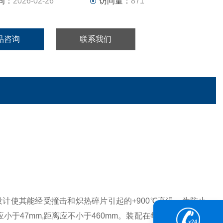
间：
2026-02-26
访问量：
871
品咨询
联系我们
计使其能经受撞击和炽热碎片引起的+900℃高温。为防止
小于47mm,距离应不小于460mm。装配在每个折面上的不