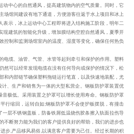
上运动中心的自然通风，提高建筑物内的空气质量。同时，它
主场馆间建设有地下通道，方便游客往返于水上项目和冰上
责人表示，冰上运动中心工程即将进入结构施工阶段，明年二
将实现建筑的智能化升级，增加膜结构空腔自然通风，夏季开
效控制和监测场馆室内的温度、湿度等变化，确保任何热负
的电缆、油管、气管、水管等起到牵引和保护的作用。塑料
仍然可以经常发现电缆在没有任何导向或保护的情况下，松
部和内部链节确保塑料拖链运行笔直，以及快速地装配，尤
设计、生产和销售为一体的大型私营企。钢板防护罩装置优
噪音极低。采用装置之护罩可以增长使用寿命。钢板防护罩
同时平行缩回，运转自如;钢板防护罩不会使护板摆脱，有撞击
了一层不锈钢盖板，防备铁屑低温烧伤胶条擦入轨面拉伤导
的不断努力能为我们的客户提供良好的帮助，我们的进步也
进步,产品移风易俗,以满意客户需要为己任。经过长期的积