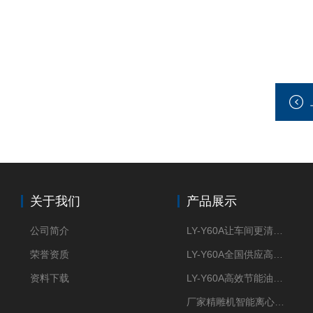
关于我们
产品展示
公司简介
LY-Y60A让车间更清新的油雾收集器
荣誉资质
LY-Y60A全国供应高效节能油雾收集器
资料下载
LY-Y60A高效节能油雾收集器纯铜电机更耐用
厂家精雕机智能离心式油雾收集器