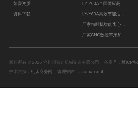
荣誉资质
LY-Y60A全国供应高效节能油雾收集器
资料下载
LY-Y60A高效节能油雾收集器纯铜电机更耐用
厂家精雕机智能离心式油雾收集器
厂家CNC数控车床加工中心油雾收集器
版权所有 © 2026 沧州创嘉迪机械制造有限公司 备案号：
冀ICP备2
技术支持：
机床商务网
管理登陆
sitemap.xml