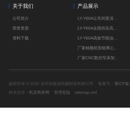
关于我们
产品展示
公司简介
LY-Y60A让车间更清新的油雾收集器
荣誉资质
LY-Y60A全国供应高效节能油雾收集器
资料下载
LY-Y60A高效节能油雾收集器纯铜电机更耐用
厂家精雕机智能离心式油雾收集器
厂家CNC数控车床加工中心油雾收集器
版权所有 © 2026 沧州创嘉迪机械制造有限公司 备案号：
冀ICP备2
技术支持：
机床商务网
管理登陆
sitemap.xml