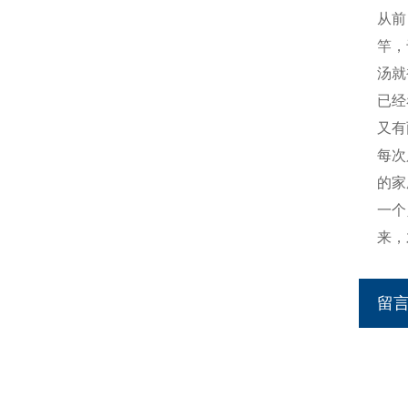
从前
竿，
汤就
已经
又有
每次
的家
一个
来，
留