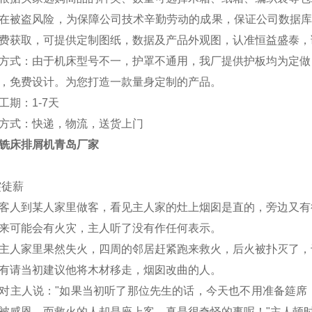
在被盗风险，为保障公司技术辛勤劳动的成果，保证公司数据库
费获取，可提供定制图纸，数据及产品外观图，认准恒益盛泰
，
方式：由于机床型号不一，护罩不通用，我厂提供护板均为定做
，免费设计。为您打造一款量身定制的产品。
工期：1-7天
方式：快递，物流，送货上门
铣床排屑机青岛厂家
突徒薪
客人到某人家里做客，看见主人家的灶上烟囱是直的，旁边又有
来可能会有火灾，主人听了没有作任何表示。
主人家里果然失火，四周的邻居赶紧跑来救火，后火被扑灭了，
有请当初建议他将木材移走，烟囱改曲的人。
对主人说："如果当初听了那位先生的话，今天也不用准备筵席
被感恩，而救火的人却是座上客，真是很奇怪的事呢！"主人顿