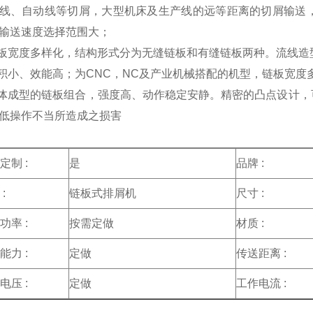
线、自动线等切屑，大型机床及生产线的远等距离的切屑输送
输送速度选择范围大；
板宽度多样化，结构形式分为无缝链板和有缝链板两种。
流线造
体积小、效能高；为
CNC
，
NC
及产业机械搭配
的
机型，
链板宽度
体成型的链板组合，强度高、动作稳定安静。
精密的凸点设计，
低操作不当所造成之损害
定制 :
是
品牌 :
:
链板式排屑机
尺寸 :
功率 :
按需定做
材质 :
能力 :
定做
传送距离 :
电压 :
定做
工作电流 :