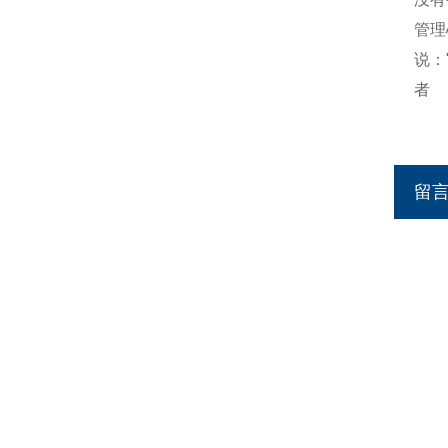
管理
说：
者
留