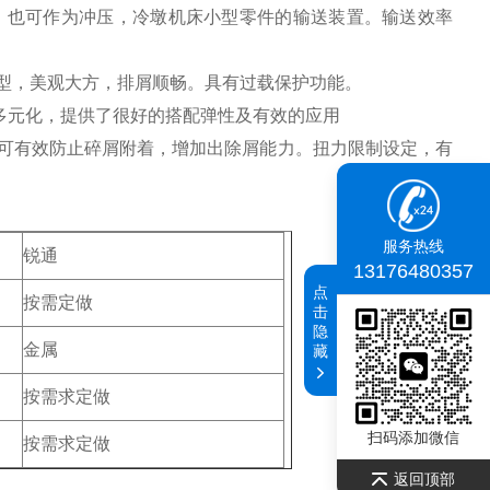
，也可作为冲压，冷墩机床小型零件的输送装置。
输送效率
型，美观大方，排屑顺畅。
具有过载保护功能。
多元化，提供了
很好
的搭配弹性及有效的应用
可有效防止碎屑附着，增加出除屑能力。
扭力限制设定，有
服务热线
锐通
13176480357
点
按需定做
击
隐
金属
藏
按需求定做
扫码添加微信
按需求定做
返回顶部