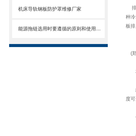
排
机床导轨钢板防护罩维修厂家
种冷
板排
能源拖链选用时要遵循的原则和使用时需注意的事项
(郑
本公
此排
度可
包
根据