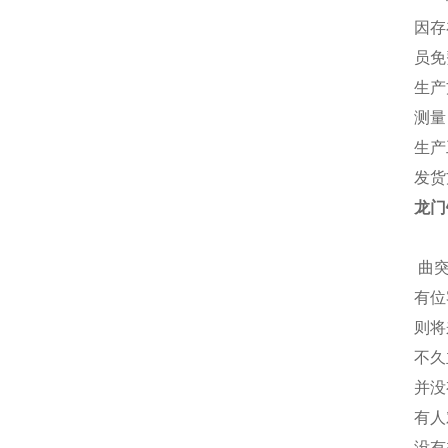
因存
员免
生产
测量
生产
发货
龙门
曲
有位
则将
不久
并没
有人
没有