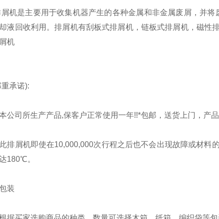
屑机是主要用于收集机器产生的各种金属和非金属废屑，并将
却液回收利用。排屑机有刮板式排屑机，链板式排屑机，磁性排
屑机
重承诺):
司所生产产品,保客户正常使用一年!!*包邮，送货上门，产
屑机即使在10,000,000次行程之后也不会出现故障或材料的
达180℃。
装
买家选购商品的种类、数量可选择木箱、纸箱、编织袋等包