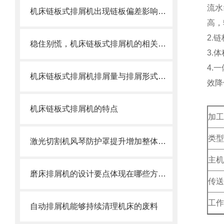
流水
机床链板式排屑机出现链板偏差影响效率了怎么办？
高，
2.
链
稳住别慌，机床链板式排屑机的相关信息马上来
3.
4.
一
机床链板式排屑机排屑量与排屑形式有很大关系
效降
机床链板式排屑机的特点
加工
类型 
激光切割机风琴防护罩提升增加整体机床的价值
主机
磨床排屑机的设计要点体现在哪些方面？
传送
工作
自动排屑机能够持续清理机床的废料