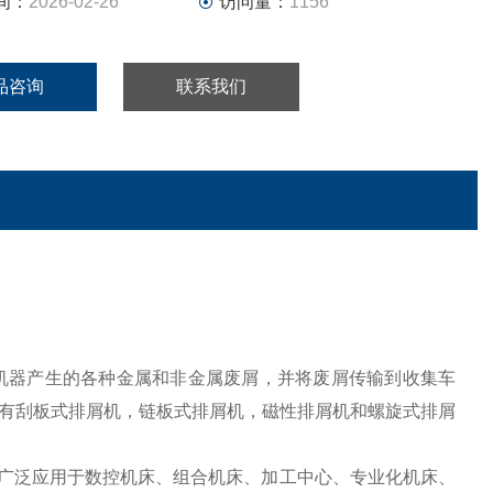
间：
2026-02-26
访问量：
1156
品咨询
联系我们
于收集机器产生的各种金属和非金属废屑，并将废屑传输到收集车
有刮板式排屑机，链板式排屑机，磁性排屑机和螺旋式排屑
广泛应用于数控机床、组合机床、加工中心、专业化机床、