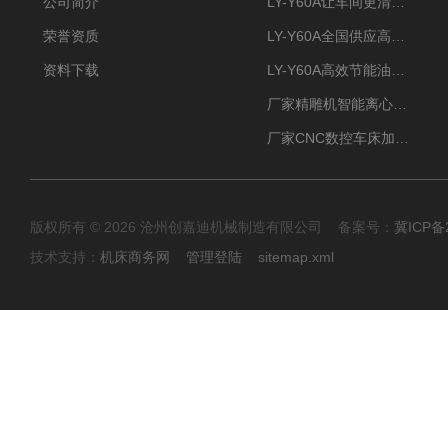
公司简介
LY-Y60A让车间更清新的油雾收集器
荣誉资质
LY-Y60A全国供应高效节能油雾收集器
资料下载
LY-Y60A高效节能油雾收集器纯铜电机更耐用
厂家精雕机智能离心式油雾收集器
厂家CNC数控车床加工中心油雾收集器
版权所有 © 2026 沧州创嘉迪机械制造有限公司 备案号：
冀ICP备2
技术支持：
机床商务网
管理登陆
sitemap.xml